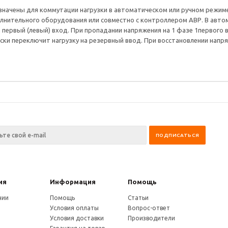
значены для коммутации нагрузки в автоматическом или ручном режиме
лнительного оборудования или совместно с контроллером АВР. В авт
первый (левый) вход. При пропадании напряжения на 1 фазе 1первого в
ки переключит нагрузку на резервный ввод. При восстановлении напр
ия
Информация
Помощь
нии
Помощь
Статьи
Условия оплаты
Вопрос-ответ
Условия доставки
Производители