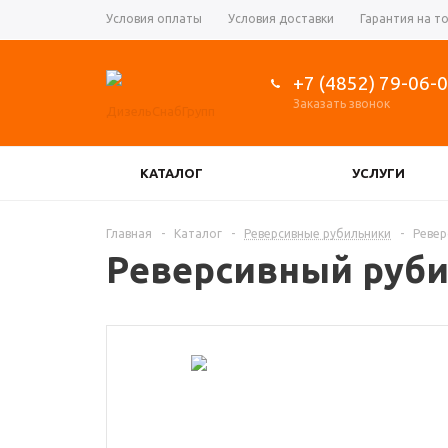
Условия оплаты
Условия доставки
Гарантия на т
+7 (4852) 79-06-
Заказать звонок
КАТАЛОГ
УСЛУГИ
КОНТРОЛЛЕРЫ УПРАВЛЕНИЯ ГЕНЕРАТОРОМ
Главная
-
Каталог
-
Реверсивные рубильники
-
Ревер
Реверсивный руби
РЕГУЛЯТОРЫ ОБОРОТОВ ДВИГАТЕЛЯ, АКТУ