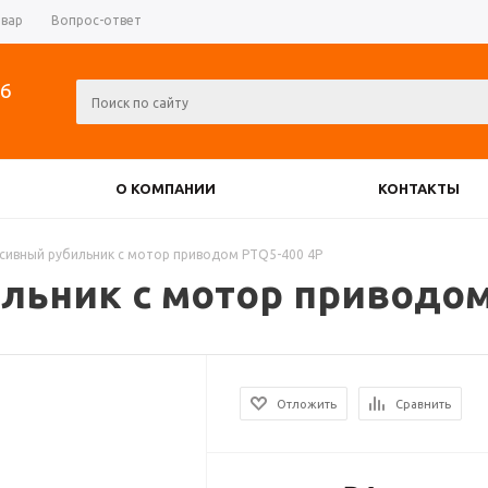
овар
Вопрос-ответ
06
О КОМПАНИИ
КОНТАКТЫ
РЕВЕРСИВНЫЕ РУБИЛЬНИКИ
сивный рубильник с мотор приводом PTQ5-400 4P
льник с мотор приводом
АТОРЫ
ДИОДНЫЕ МОСТЫ
Отложить
Сравнить