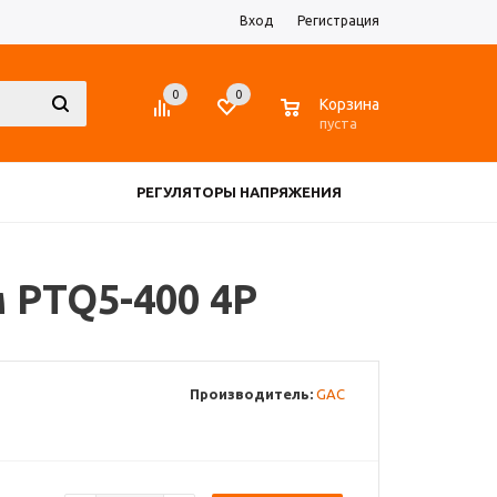
Вход
Регистрация
0
0
0
Корзина
пуста
РЕГУЛЯТОРЫ НАПРЯЖЕНИЯ
ЗАРЯДНЫЕ УСТРОЙСТВА
 PTQ5-400 4P
ДАТЧИКИ
ЕЩЕ
Производитель:
GAC