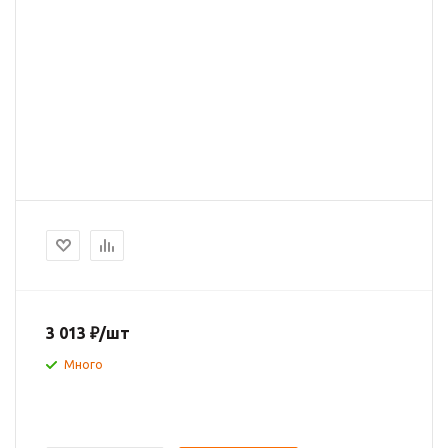
3 013
₽
/шт
Много