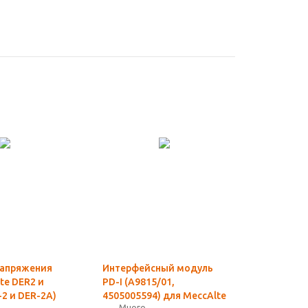
напряжения
Интерфейсный модуль
te DER2 и
PD-I (A9815/01,
2 и DER-2A)
4505005594) для MeccAlte
Много