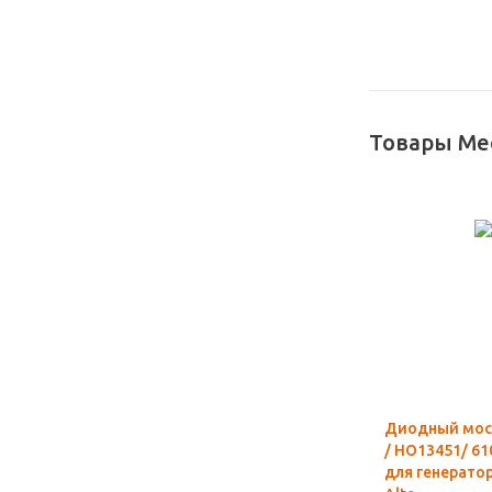
Товары Mec
Диодный мост
/ HO13451/ 61
для генерато