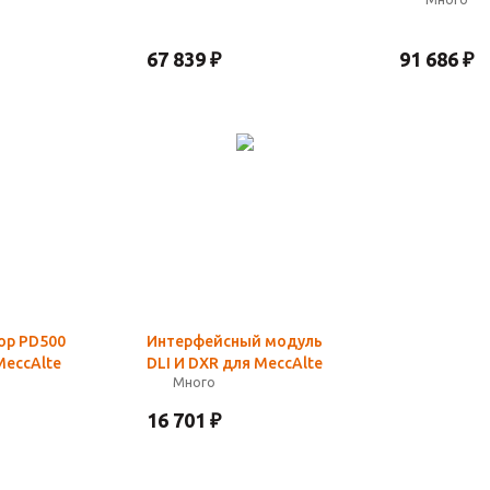
67 839
₽
91 686
₽
ор PD500
Интерфейсный модуль
MeccAlte
DLI И DXR для MeccAlte
Много
16 701
₽