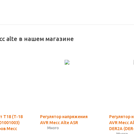
c alte в нашем магазине
 T18 (T-18
Регулятор напряжения
Регулятор 
01001003)
AVR Mecc Alte ASR
AVR Mecc Al
Много
ров Mecc
DER2A (DER-
Много