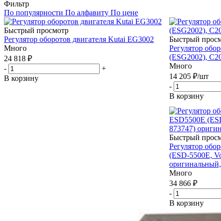
Фильтр
По популярности
По алфавиту
По цене
Быстрый просмотр
Регулятор оборотов двигателя Kutai EG3002
Быстрый прос
Много
Регулятор обор
(ESG2002), C2
24 818
₽
Много
-
+
14 205
₽
/шт
В корзину
-
В корзину
Быстрый прос
Регулятор обо
(ESD-5500E, Vo
оригинальный,
Много
34 866
₽
-
В корзину