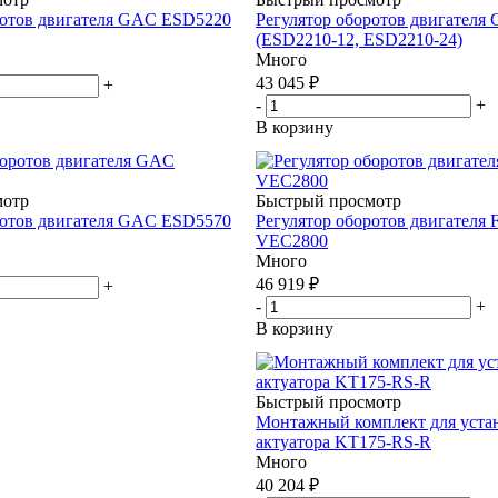
ротов двигателя GAC ESD5220
Регулятор оборотов двигател
(ESD2210-12, ESD2210-24)
Много
43 045
₽
+
-
+
В корзину
мотр
Быстрый просмотр
ротов двигателя GAC ESD5570
Регулятор оборотов двигателя Fo
VEC2800
Много
46 919
₽
+
-
+
В корзину
Быстрый просмотр
Монтажный комплект для уста
актуатора KT175-RS-R
Много
40 204
₽