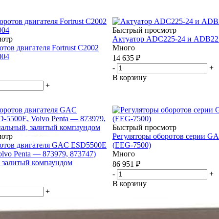
Быстрый просмотр
мотр
Актуатор ADC225-24 и ADB225
отов двигателя Fortrust C2002
Много
004
14 635
₽
-
+
В корзину
+
Быстрый просмотр
мотр
Регуляторы оборотов серии G
ротов двигателя GAC ESD5500E
(EEG-7500)
lvo Penta — 873979, 873747)
Много
 залитый компаундом
86 951
₽
-
+
В корзину
+