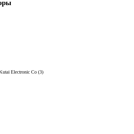
торы
Kutai Electronic Co (
3
)