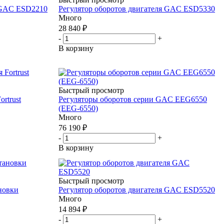
я GAC ESD2210
Регулятор оборотов двигателя GAC ESD5330
Много
28 840
₽
-
+
В корзину
Быстрый просмотр
rtrust
Регуляторы оборотов серии GAC EEG6550
(EEG-6550)
Много
76 190
₽
-
+
В корзину
Быстрый просмотр
новки
Регулятор оборотов двигателя GAC ESD5520
Много
14 894
₽
-
+