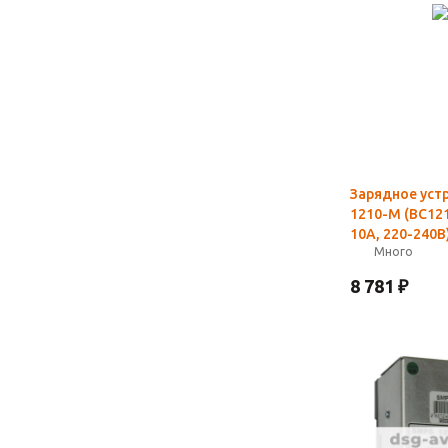
Зарядное уст
1210-M (BC12
10А, 220-240В
Много
8 781
₽