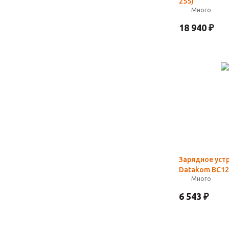
255)
Много
18 940
₽
Зарядное уст
Datakom BC12
Много
6 543
₽