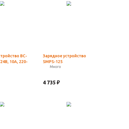
стройство BC-
Зарядное устройство
24В, 10А, 220-
SMPS-125
Много
4 735
₽