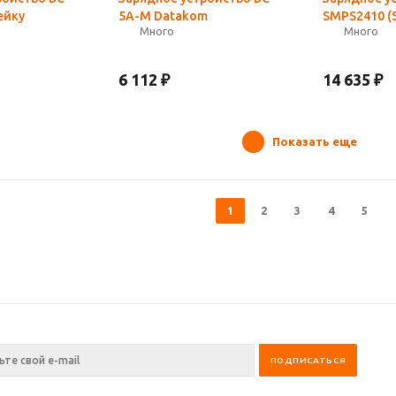
ейку
5A-M Datakom
SMPS2410 (
Много
Много
6 112
₽
14 635
₽
Показать еще
1
2
3
4
5