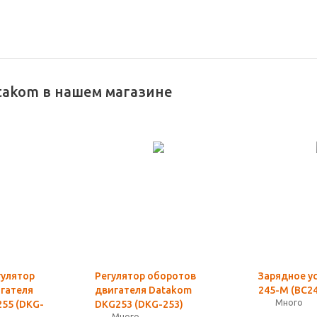
takom в нашем магазине
улятор
Регулятор оборотов
Зарядное у
гателя
двигателя Datakom
245-M (BC2
Много
55 (DKG-
DKG253 (DKG-253)
Много