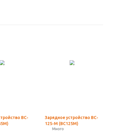
стройство BC-
Зарядное устройство BC-
45M)
125-M (BC125M)
Много