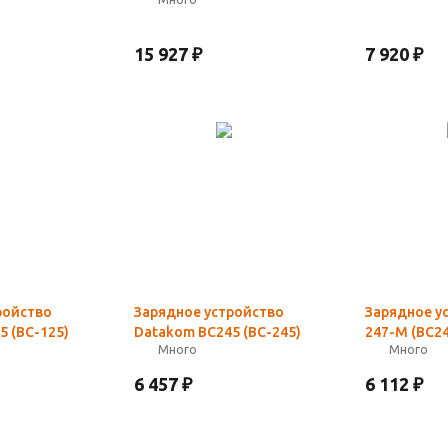
15 927
₽
7 920
₽
ройство
Зарядное устройство
Зарядное у
5 (BC-125)
Datakom BC245 (BC-245)
247-M (BC2
Много
Много
6 457
₽
6 112
₽