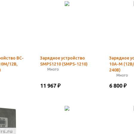
ройство BC-
Зарядное устройство
Зарядное у
10M/12В,
SMPS1210 (SMPS-1210)
10A-M (12В/
Много
)
240В)
Много
11 967
₽
6 800
₽