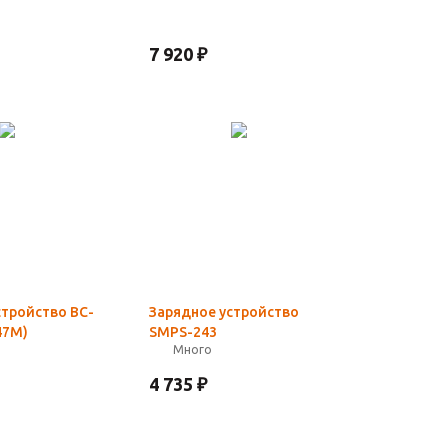
7 920
₽
стройство BC-
Зарядное устройство
47M)
SMPS-243
Много
4 735
₽