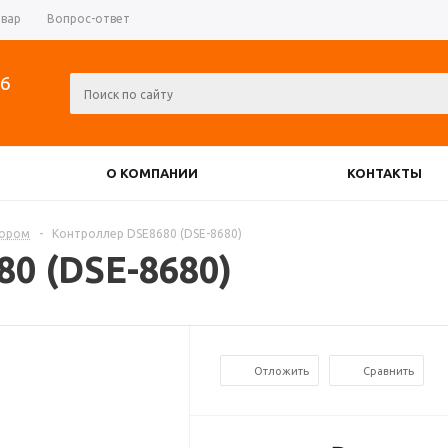
овар
Вопрос-ответ
06
О КОМПАНИИ
КОНТАКТЫ
РЕВЕРСИВНЫЕ РУБИЛЬНИКИ
тором
-
Контроллер DSE8680 (DSE-8680)
0 (DSE-8680)
АТОРЫ
ДИОДНЫЕ МОСТЫ
Отложить
Сравнить