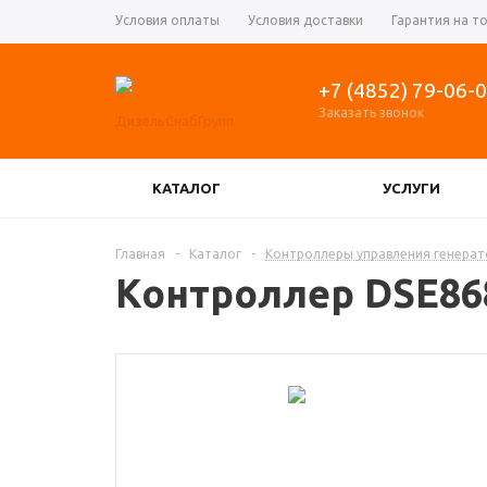
Условия оплаты
Условия доставки
Гарантия на т
+7 (4852) 79-06-
Заказать звонок
КАТАЛОГ
УСЛУГИ
КОНТРОЛЛЕРЫ УПРАВЛЕНИЯ ГЕНЕРАТОРОМ
Главная
-
Каталог
-
Контроллеры управления генера
Контроллер DSE868
РЕГУЛЯТОРЫ ОБОРОТОВ ДВИГАТЕЛЯ, АКТУ