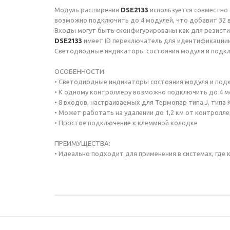
Модуль расширения
DSE2133
используется совместно
возможно подключить до 4 модулей, что добавит 32 
Входы могут быть сконфигурированы как для резистив
DSE2133
имеет ID переключатель для идентификациии,
Светодиодные индикаторы состояния модуля и подкл
ОСОБЕННОСТИ:
• Светодиодные индикаторы состояния модуля и подк
• К одному контроллеру возможно подключить до 4 м
• 8 входов, настраиваемых для Термопар типа J, типа
• Может работать на удалении до 1,2 км от контролл
• Простое подключение к клеммной колодке
ПРЕИМУЩЕСТВА:
• Идеально подходит для применения в системах, гд