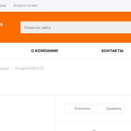
овар
Вопрос-ответ
06
О КОМПАНИИ
КОНТАКТЫ
РЕВЕРСИВНЫЕ РУБИЛЬНИКИ
тором
-
Модуль DSE2133
АТОРЫ
ДИОДНЫЕ МОСТЫ
Отложить
Сравнить