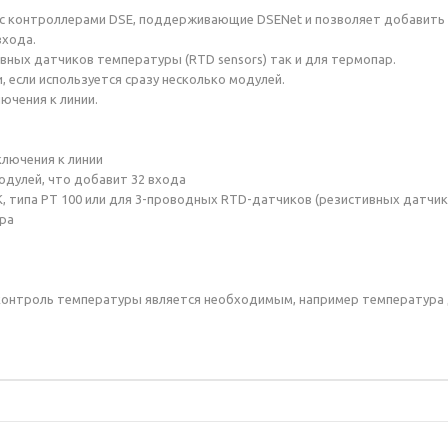
 с контроллерами DSE, поддерживающие DSENet и позволяет добавить 
входа.
ных датчиков температуры (RTD sensors) так и для термопар.
 если используется сразу несколько модулей.
ючения к линии.
лючения к линии
одулей, что добавит 32 входа
 K, типа PT 100 или для 3-проводных RTD-датчиков (резистивных датчи
ера
е контроль температуры является необходимым, например температура