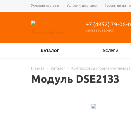
Условия оплаты
Условия доставки
Гарантия на т
+7 (4852) 79-06-
Заказать звонок
КАТАЛОГ
УСЛУГИ
КОНТРОЛЛЕРЫ УПРАВЛЕНИЯ ГЕНЕРАТОРОМ
Главная
-
Каталог
-
Контроллеры управления генера
Модуль DSE2133
РЕГУЛЯТОРЫ ОБОРОТОВ ДВИГАТЕЛЯ, АКТУ